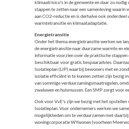
klimaatrisico's in de gemeente en daar zo nodi
stappen te zetten naar een samenleving waarin 
aan CO2-reductie en is derhalve ook onderdeel 
warmtetransitie en klimaatadaptatie.
Energietransitie
Onder het thema energietransitie werken we lang
de energietransitie naar duurzame warmte en el
informatie voorzien over de praktische stappen 
beschikbaar voor gratis bespaaradvies. Daarnaas
Isolatieplan (LIP) waarbij bewoners met en zond
isolatie efficiënt in te kunnen zetten zijn bez
van sommige verduurzamingsmaatregelen, omdat
zwaluwen en huismussen. Een SMP zorgt voor ee
Ook voor VvE's zijn we bezig met het opstellen 
Isolatieplan. Voor ondernemers werken we samen
mogelijkheden om te verduurzamen met daarbij 
woningcorporatie WYwonen (voorheen Meerwonen)