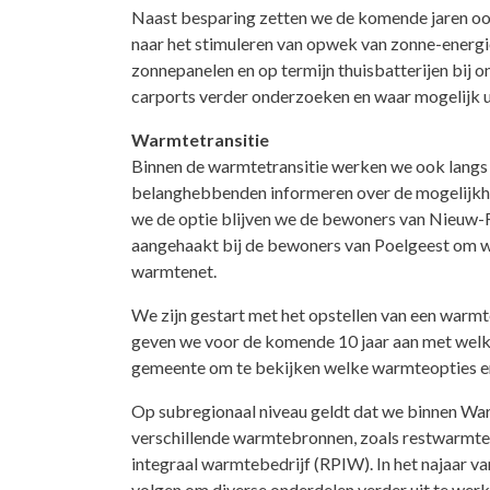
Naast besparing zetten we de komende jaren ook
naar het stimuleren van opwek van zonne-energi
zonnepanelen en op termijn thuisbatterijen bij 
carports verder onderzoeken en waar mogelijk u
Warmtetransitie
Binnen de warmtetransitie werken we ook langs e
belanghebbenden informeren over de mogelijkhe
we de optie blijven we de bewoners van Nieuw-Rh
aangehaakt bij de bewoners van Poelgeest om wa
warmtenet.
We zijn gestart met het opstellen van een warm
geven we voor de komende 10 jaar aan met welk
gemeente om te bekijken welke warmteopties er zi
Op subregionaal niveau geldt dat we binnen Wa
verschillende warmtebronnen, zoals restwarmte
integraal warmtebedrijf (RPIW). In het najaar 
volgen om diverse onderdelen verder uit te werke