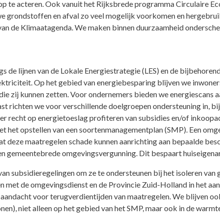
g op te acteren. Ook vanuit het Rijksbrede programma Circulaire 
we grondstoffen en afval zo veel mogelijk voorkomen en hergebruik
van de Klimaatagenda. We maken binnen duurzaamheid onderscheid 
s de lijnen van de Lokale Energiestrategie (LES) en de bijbehore
ektriciteit. Op het gebied van energiebesparing blijven we inwon
die zij kunnen zetten. Voor ondernemers bieden we energiescans a
t richten we voor verschillende doelgroepen ondersteuning in, bi
er recht op energietoeslag profiteren van subsidies en/of inkoopa
ig met het opstellen van een soortenmanagementplan (SMP). Een omg
 deze maatregelen schade kunnen aanrichting aan bepaalde besch
n gemeentebrede omgevingsvergunning. Dit bespaart huiseigenaren
van subsidieregelingen om ze te ondersteunen bij het isoleren va
 met de omgevingsdienst en de Provincie Zuid-Holland in het aanb
aandacht voor terugverdientijden van maatregelen. We blijven o
, niet alleen op het gebied van het SMP, maar ook in de warmtet