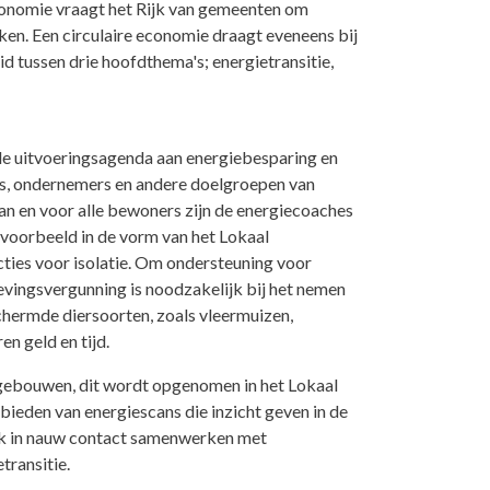
Economie vraagt het Rijk van gemeenten om
en. Een circulaire economie draagt eveneens bij
tussen drie hoofdthema's; energietransitie,
nde uitvoeringsagenda aan energiebesparing en
ers, ondernemers en andere doelgroepen van
an en voor alle bewoners zijn de energiecoaches
jvoorbeeld in de vorm van het Lokaal
cties voor isolatie. Om ondersteuning voor
evingsvergunning is noodzakelijk bij het nemen
ermde diersoorten, zoals vleermuizen,
 geld en tijd.
n gebouwen, dit wordt opgenomen in het Lokaal
ieden van energiescans die inzicht geven in de
ok in nauw contact samenwerken met
ransitie.