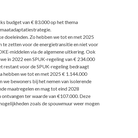
ijks budget van
€
83.000 op het thema
imaatadaptatiestrategie.
ieke doeleinden. Zo hebben we tot en met 2025
e zetten voor de energietransitie en niet voor
OKE-middelen via de algemene uitkering. Ook
 we in 2022 een SPUK-regeling van
€
234.000
t restant voor de SPUK-regeling bedraagt
ma hebben we tot en met 2025
€
1.144.000
 we bewoners bij het nemen van isolerende
ende maatregelen en mag tot eind 2028
en ontvangen ter waarde van €107.000. Deze
emogelijkheden zoals de spouwmuur weer mogen