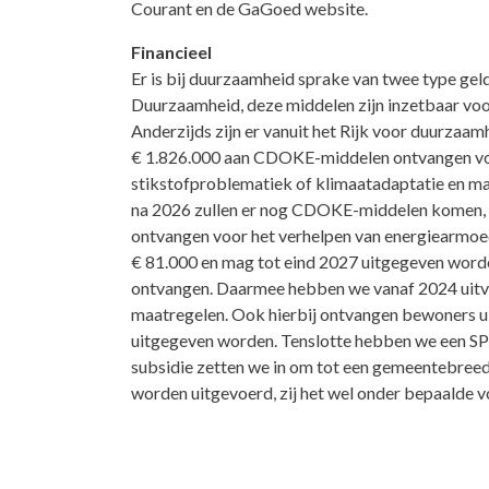
Courant en de GaGoed website.
Financieel
Er is bij duurzaamheid sprake van twee type gel
Duurzaamheid, deze middelen zijn inzetbaar voor
Anderzijds zijn er vanuit het Rijk voor duurzaa
€
1.826.000 aan CDOKE-middelen ontvangen voor d
stikstofproblematiek of klimaatadaptatie en m
na 2026 zullen er nog CDOKE-middelen komen, d
ontvangen voor het verhelpen van energiearmoed
€ 81.000 en mag tot eind 2027 uitgegeven word
ontvangen. Daarmee hebben we vanaf 2024 uitvo
maatregelen. Ook hierbij ontvangen bewoners ui
uitgegeven worden. Tenslotte hebben we een SPU
subsidie zetten we in om tot een gemeentebre
worden uitgevoerd, zij het wel onder bepaalde