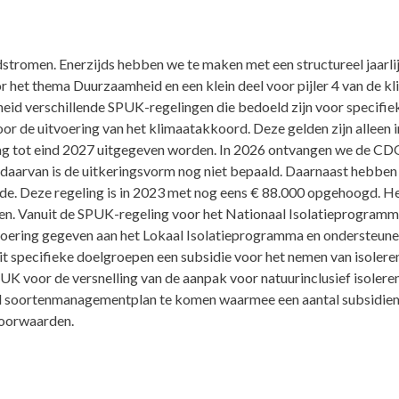
dstromen. Enerzijds hebben we te maken met een structureel jaarl
 het thema Duurzaamheid en een klein deel voor pijler 4 van de kl
mheid verschillende SPUK-regelingen die bedoeld zijn voor specif
e uitvoering van het klimaatakkoord. Deze gelden zijn alleen in t
ag tot eind 2027 uitgegeven worden. In 2026 ontvangen we de CD
aarvan is de uitkeringsvorm nog niet bepaald. Daarnaast hebben
e. Deze regeling is in 2023 met nog eens
€
88.000 opgehoogd. He
en. Vanuit de SPUK-regeling voor het Nationaal Isolatieprogram
ering gegeven aan het Lokaal Isolatieprogramma en ondersteunen
t specifieke doelgroepen een subsidie voor het nemen van isoler
K voor de versnelling van de aanpak voor natuurinclusief isoler
ed soortenmanagementplan te komen waarmee een aantal subsidi
 voorwaarden.