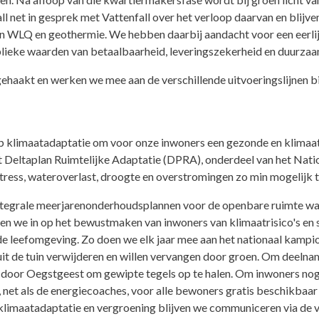
l net in gesprek met Vattenfall over het verloop daarvan en blijv
n WLQ en geothermie. We hebben daarbij aandacht voor een eerlij
ublieke waarden van betaalbaarheid, leveringszekerheid en duurza
ngehaakt en werken we mee aan de verschillende uitvoeringslijnen
p klimaatadaptatie om voor onze inwoners een gezonde en klimaat
het Deltaplan Ruimtelijke Adaptatie (DPRA), onderdeel van het Nat
tress, wateroverlast, droogte en overstromingen zo min mogelijk 
ntegrale meerjarenonderhoudsplannen voor de openbare ruimte waa
 we in op het bewustmaken van inwoners van klimaatrisico's en st
 de leefomgeving. Zo doen we elk jaar mee aan het nationaal kamp
s uit de tuin verwijderen en willen vervangen door groen. Om deeln
aar door Oegstgeest om gewipte tegels op te halen. Om inwoners no
 net als de energiecoaches, voor alle bewoners gratis beschikbaar
 klimaatadaptatie en vergroening blijven we communiceren via de 