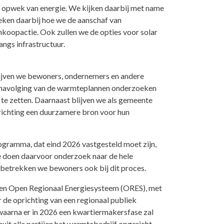
e opwek van energie. We kijken daarbij met name
eken daarbij hoe we de aanschaf van
nkoopactie. Ook zullen we de opties voor solar
ngs infrastructuur.
blijven we bewoners, ondernemers en andere
n navolging van de warmteplannen onderzoeken
 te zetten. Daarnaast blijven we als gemeente
 richting een duurzamere bron voor hun
ogramma, dat eind 2026 vastgesteld moet zijn,
e doen daarvoor onderzoek naar de hele
n betrekken we bewoners ook bij dit proces.
 een Open Regionaal Energiesysteem (ORES), met
e oprichting van een regionaal publiek
waarna er in 2026 een kwartiermakersfase zal
uit alle partijen het warmtebedrijf opgericht.