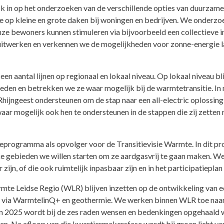
 in op het onderzoeken van de verschillende opties van duurzam
e op kleine en grote daken bij woningen en bedrijven. We onderzo
onze bewoners kunnen stimuleren via bijvoorbeeld een collectieve i
itwerken en verkennen we de mogelijkheden voor zonne-energie la
en aantal lijnen op regionaal en lokaal niveau. Op lokaal niveau 
den en betrekken we ze waar mogelijk bij de warmtetransitie. I
ijngeest ondersteunen om de stap naar een all-electric oplossing
ar mogelijk ook hen te ondersteunen in de stappen die zij zetten
teprogramma als opvolger voor de Transitievisie Warmte. In dit pr
e gebieden we willen starten om ze aardgasvrij te gaan maken. W
jn, of die ook ruimtelijk inpasbaar zijn en in het participatiepla
rmte Leidse Regio (WLR) blijven inzetten op de ontwikkeling van
 via WarmtelinQ+ en geothermie. We werken binnen WLR toe naar d
van 2025 wordt bij de zes raden wensen en bedenkingen opgehaald 
n. Na afloop van die kwartiermakersfase wordt bij groen licht van